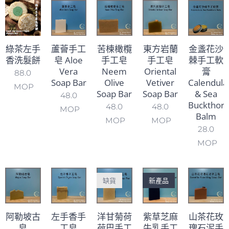
綠茶左手
蘆薈手工
苦楝橄欖
東方岩蘭
金盞花沙
香洗髮餅
皂 Aloe
手工皂
手工皂
棘手工軟
Vera
Neem
Oriental
膏
88.0
Soap Bar
Olive
Vetiver
Calendula
MOP
Soap Bar
Soap Bar
& Sea
48.0
Buckthor
48.0
48.0
MOP
Balm
MOP
MOP
28.0
MOP
缺貨
新產品
阿勒坡古
左手香手
洋甘菊荷
紫草芝麻
山茶花玫
皂
工皂
荷巴手工
牛乳手工
瑰石泥手