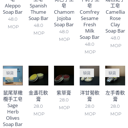
Aleppo
Spanish
皂
皂
工皂
Soap Bar
Thume
Chamomile
Comfrey
Camellia
Soap Bar
Jojoba
Sesame
Rose
48.0
Soap Bar
Fresh
Clay
48.0
MOP
Milk
Soap Bar
48.0
MOP
Soap Bar
48.0
MOP
48.0
MOP
MOP
缺貨
缺貨
缺貨
鼠尾草橄
金盞花軟
紫草膏
洋甘菊軟
左手香軟
欖手工皂
膏
膏
膏
28.0
Sage
28.0
28.0
28.0
MOP
Herb
MOP
MOP
MOP
Olives
Soap Bar