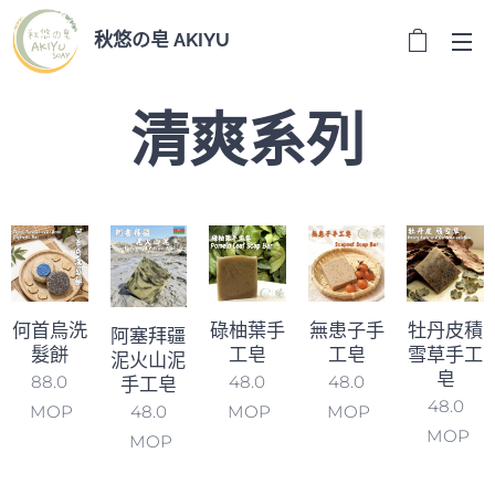
秋悠の皂 AKIYU
清爽系列
何首烏洗
碌柚葉手
無患子手
牡丹皮積
阿塞拜疆
髮餅
工皂
工皂
雪草手工
泥火山泥
皂
88.0
48.0
48.0
手工皂
48.0
MOP
MOP
MOP
48.0
MOP
MOP